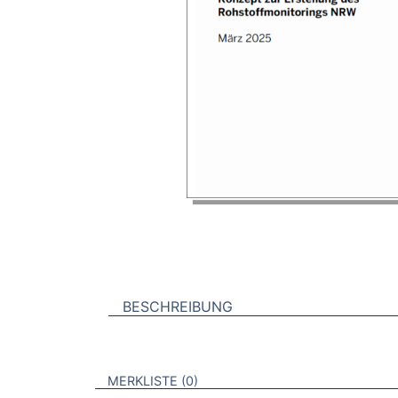
BESCHREIBUNG
VERWEISE AUF VERMERKTE- ODER ZULET
BROSCHÜREN
MERKLISTE
0