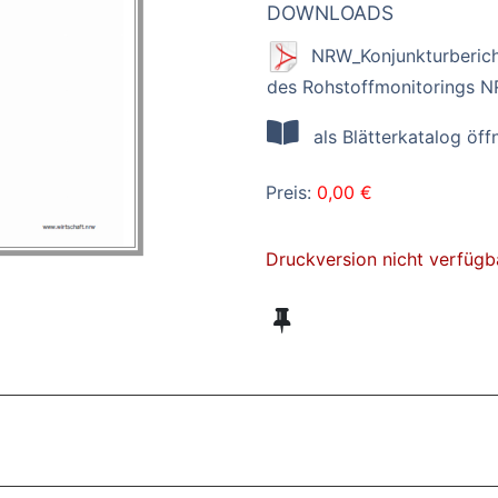
DOWNLOADS
NRW_Konjunkturberich
des Rohstoffmonitorings N
als Blätterkatalog öff
Preis:
0,00 €
Druckversion nicht verfügb
ZT ANGESEHENE BROSCHÜREN