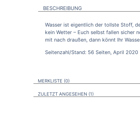
BESCHREIBUNG
Wasser ist eigentlich der tollste Stoff, d
kein Wetter – Euch selbst fallen sicher
mit nach draußen, dann könnt Ihr Wasse
Seitenzahl/Stand: 56 Seiten, April 2020
VERWEISE AUF VERMERKTE- ODER ZULET
BROSCHÜREN
MERKLISTE
0
BROSCHÜREN
ZULETZT ANGESEHEN
1