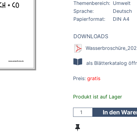
Themenbereich:
Umwelt
Sprache:
Deutsch
Papierformat:
DIN A4
DOWNLOADS
Wasserbroschüre_202
als Blätterkatalog öff
Preis:
gratis
Produkt ist auf Lager
In den War