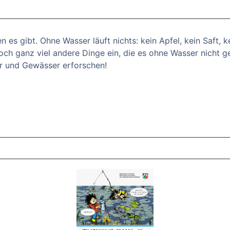
en es gibt. Ohne Wasser läuft nichts: kein Apfel, kein Saft, k
 noch ganz viel andere Dinge ein, die es ohne Wasser nicht
r und Gewässer erforschen!
ZT ANGESEHENE BROSCHÜREN