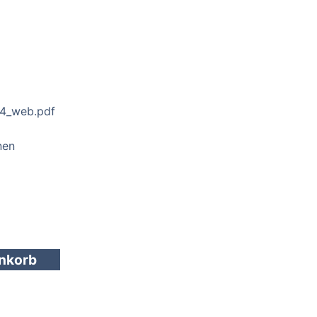
4_web.pdf
nen
enkorb