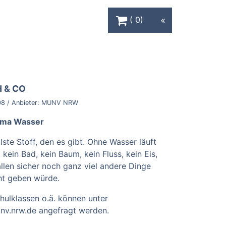
Warenkorb Schaltfläche
0
 & CO
08
/ Anbieter:
MUNV NRW
ema Wasser
llste Stoff, den es gibt. Ohne Wasser läuft
, kein Bad, kein Baum, kein Fluss, kein Eis,
allen sicher noch ganz viel andere Dinge
cht geben würde.
hulklassen o.ä. können unter
v.nrw.de angefragt werden.