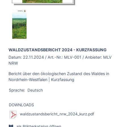
BROSCHÜRE:
WALDZUSTANDSBERICHT 2024 - KURZFASSUNG
Datum:
22.11.2024
/ Art.-Nr.:
MLV-001
/ Anbieter:
MLV
NRW
Bericht über den ökologischen Zustand des Waldes in
Nordrhein-Westfalen | Kurzfassung
Sprache:
Deutsch
DOWNLOADS
waldzustandsbericht_nrw_2024_kurz.pdf
als Blätterkatalog öffnen