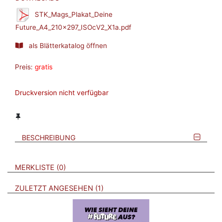
STK_Mags_Plakat_Deine
Future_A4_210x297_ISOcV2_X1a.pdf
als Blätterkatalog öffnen
Preis:
gratis
Druckversion nicht verfügbar
BESCHREIBUNG
VERWEISE AUF VERMERKTE- ODER ZULETZT ANGESEHENE
BROSCHÜREN
MERKLISTE
0
BROSCHÜREN
ZULETZT ANGESEHEN
1