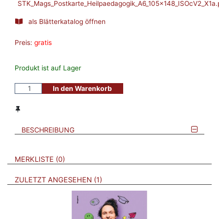
STK_Mags_Postkarte_Heilpaedagogik_A6_105x148_ISOcV2_X1a.
als Blätterkatalog öffnen
Preis:
gratis
Produkt ist auf Lager
In den Warenkorb
BESCHREIBUNG
VERWEISE AUF VERMERKTE- ODER ZULETZT ANGESEHENE
BROSCHÜREN
MERKLISTE
0
BROSCHÜREN
ZULETZT ANGESEHEN
1