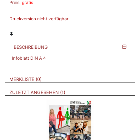
Preis:
gratis
Druckversion nicht verfügbar
BESCHREIBUNG
Infoblatt DIN A 4
VERWEISE AUF VERMERKTE- ODER ZULETZT ANGESEHENE
BROSCHÜREN
MERKLISTE
0
BROSCHÜREN
ZULETZT ANGESEHEN
1