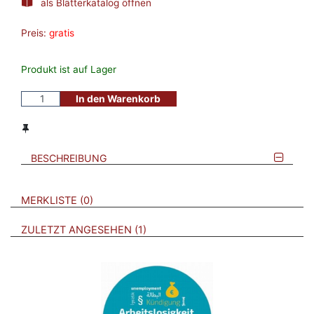
als Blätterkatalog öffnen
Preis:
gratis
Produkt ist auf Lager
In den Warenkorb
BESCHREIBUNG
VERWEISE AUF VERMERKTE- ODER ZULETZT ANGESEHENE
BROSCHÜREN
MERKLISTE
0
BROSCHÜREN
ZULETZT ANGESEHEN
1