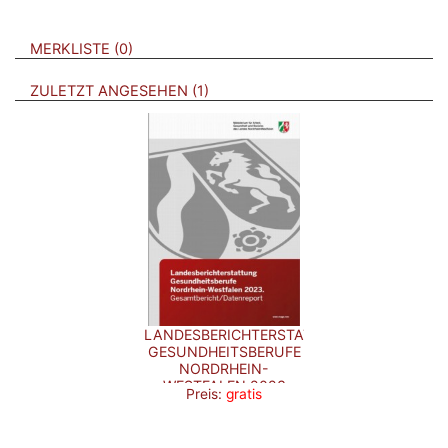
VERWEISE AUF VERMERKTE- ODER ZULETZT ANGESEHENE
BROSCHÜREN
MERKLISTE
0
BROSCHÜREN
ZULETZT ANGESEHEN
1
LANDESBERICHTERSTATTUNG
GESUNDHEITSBERUFE
NORDRHEIN-
WESTFALEN 2023
Preis:
gratis