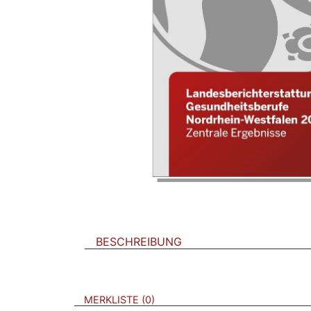
BESCHREIBUNG
VERWEISE AUF VERMERKTE- ODER ZULET
BROSCHÜREN
MERKLISTE
0