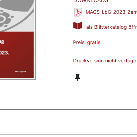
DOWNLOADS
MAGS_LbG-2023_Zentr
als Blätterkatalog öff
Preis:
gratis
Druckversion nicht verfügb
ZT ANGESEHENE BROSCHÜREN