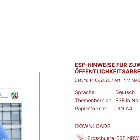
BROSCHÜRE:
ESF-HINWEISE FÜR Z
ÖFFENTLICHKEITSARBE
Datum:
14.07.2026
/ Art.-Nr.:
MAG
Sprache:
Deutsch
Themenbereich:
ESF in No
Papierformat:
DIN A4
DOWNLOADS
Broschuere_ESF_NRW_