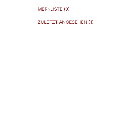
VERWEISE AUF VERMERKTE- ODER ZULET
BROSCHÜREN
MERKLISTE
0
BROSCHÜREN
ZULETZT ANGESEHEN
1