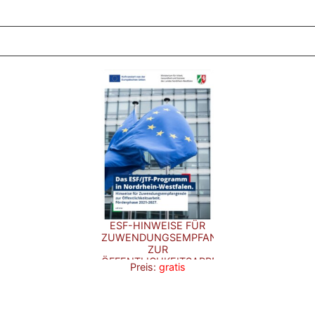
ZT ANGESEHENE BROSCHÜREN
ESF-HINWEISE FÜR
ZUWENDUNGSEMPFANGENDE
ZUR
ÖFFENTLICHKEITSARBEIT
Preis:
gratis