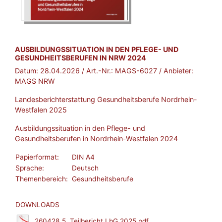
BROSCHÜRE:
AUSBILDUNGSSITUATION IN DEN PFLEGE- UND
GESUNDHEITSBERUFEN IN NRW 2024
Datum:
28.04.2026
/ Art.-Nr.:
MAGS-6027
/ Anbieter:
MAGS NRW
Landesberichterstattung Gesundheitsberufe Nordrhein-
Westfalen 2025
Ausbildungssituation in den Pflege- und
Gesundheitsberufen in Nordrhein-Westfalen 2024
Papierformat:
DIN A4
Sprache:
Deutsch
Themenbereich:
Gesundheitsberufe
DOWNLOADS
260428_5. Teilbericht LbG 2025.pdf