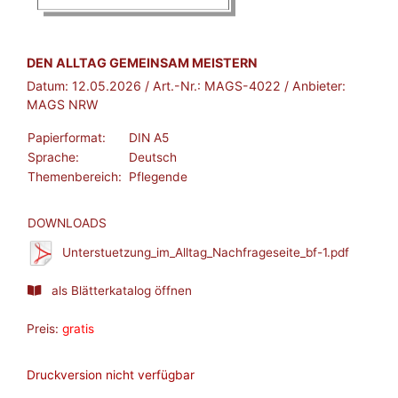
BROSCHÜRE:
DEN ALLTAG GEMEINSAM MEISTERN
Datum:
12.05.2026
/ Art.-Nr.:
MAGS-4022
/ Anbieter:
MAGS NRW
Papierformat:
DIN A5
Sprache:
Deutsch
Themenbereich:
Pflegende
DOWNLOADS
Unterstuetzung_im_Alltag_Nachfrageseite_bf-1.pdf
als Blätterkatalog öffnen
Preis:
gratis
Druckversion nicht verfügbar