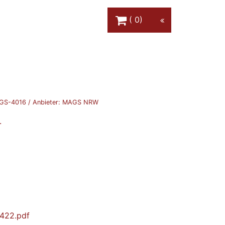
Warenkorb Schaltfläche
0
GS-4016
/ Anbieter:
MAGS NRW
.
0422.pdf