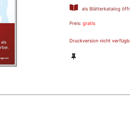
als Blätterkatalog öff
Preis:
gratis
Druckversion nicht verfügb
ZT ANGESEHENE BROSCHÜREN