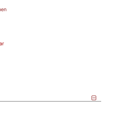
nen
ar