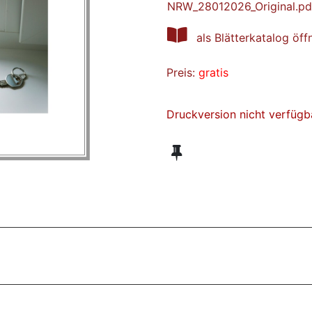
NRW_28012026_Original.pd
als Blätterkatalog öff
Preis:
gratis
Druckversion nicht verfügb
ZT ANGESEHENE BROSCHÜREN