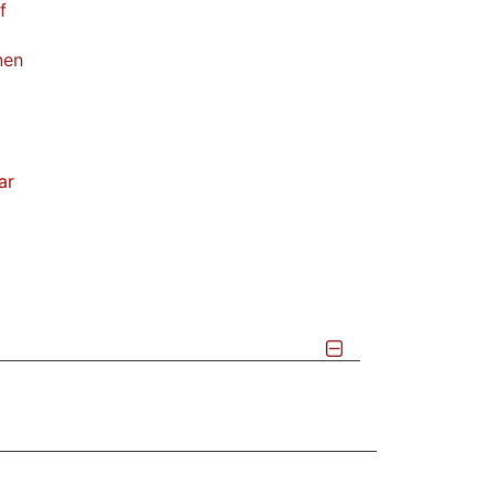
f
nen
ar