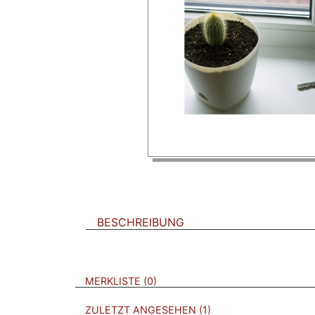
BESCHREIBUNG
VERWEISE AUF VERMERKTE- ODER ZULET
BROSCHÜREN
MERKLISTE
0
BROSCHÜREN
ZULETZT ANGESEHEN
1