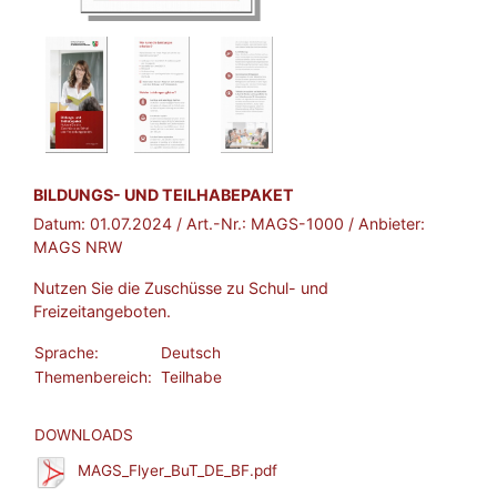
BROSCHÜRE:
BILDUNGS- UND TEILHABEPAKET
Datum:
01.07.2024
/ Art.-Nr.:
MAGS-1000
/ Anbieter:
MAGS NRW
Nutzen Sie die Zuschüsse zu Schul- und
Freizeitangeboten.
Sprache:
Deutsch
Themenbereich:
Teilhabe
DOWNLOADS
MAGS_Flyer_BuT_DE_BF.pdf