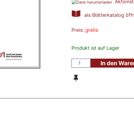
Aktionst
als Blätterkatalog öff
Preis:
gratis
Produkt ist auf Lager
In den War
ZT ANGESEHENE BROSCHÜREN