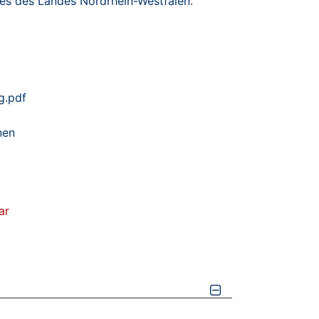
ldes des Landes Nordrhein-Westfalen.
g.pdf
nen
ar