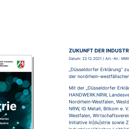
BROSCHÜRE:
ZUKUNFT DER INDUSTR
Datum:
22.12.2021
/ Art.-Nr.:
MWI
„Düsseldorfer Erklärung“ z
der nordrhein-westfälischen
Mit der „Düsseldorfer Erkl
HANDWERK.NRW, Landesver
Nordrhein-Westfalen, Wes
NRW, IG Metall, Bitkom e. V
Westfalen, Wirtschaftsverei
Initiative In|du|strie sowie 