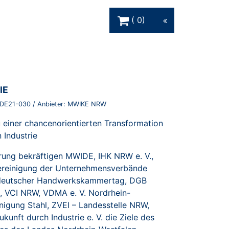
Warenkorb Schaltfläche
0
IE
DE21-030
/ Anbieter:
MWIKE NRW
u einer chancenorientierten Transformation
 Industrie
ärung bekräftigen MWIDE, IHK NRW e. V.,
einigung der Unternehmensverbände
tdeutscher Handwerkskammertag, DGB
., VCI NRW, VDMA e. V. Nordrhein-
nigung Stahl, ZVEI – Landesstelle NRW,
Zukunft durch Industrie e. V. die Ziele des