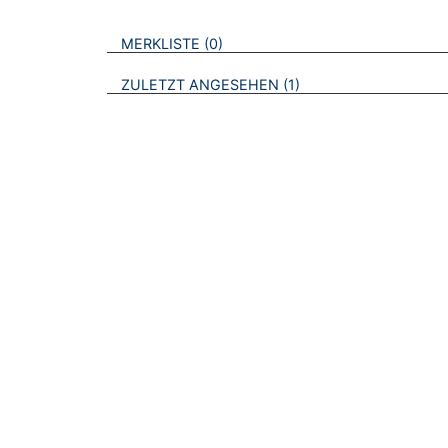
VERWEISE AUF VERMERKTE- ODER ZULET
BROSCHÜREN
MERKLISTE
0
BROSCHÜREN
ZULETZT ANGESEHEN
1