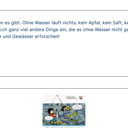
en es gibt. Ohne Wasser läuft nichts: kein Apfel, kein Saft, k
 noch ganz viel andere Dinge ein, die es ohne Wasser nicht
r und Gewässer erforschen!
ZT ANGESEHENE BROSCHÜREN