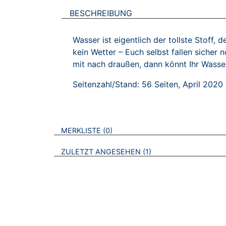
BESCHREIBUNG
Wasser ist eigentlich der tollste Stoff, d
kein Wetter – Euch selbst fallen sicher
mit nach draußen, dann könnt Ihr Wasse
Seitenzahl/Stand: 56 Seiten, April 2020
VERWEISE AUF VERMERKTE- ODER ZULET
BROSCHÜREN
MERKLISTE
0
BROSCHÜREN
ZULETZT ANGESEHEN
1