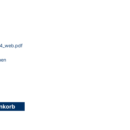
4_web.pdf
nen
enkorb