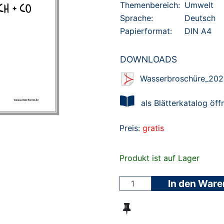
Themenbereich:
Umwelt
Sprache:
Deutsch
Papierformat:
DIN A4
DOWNLOADS
Wasserbroschüre_202
als Blätterkatalog öff
Preis:
gratis
Produkt ist auf Lager
In den War