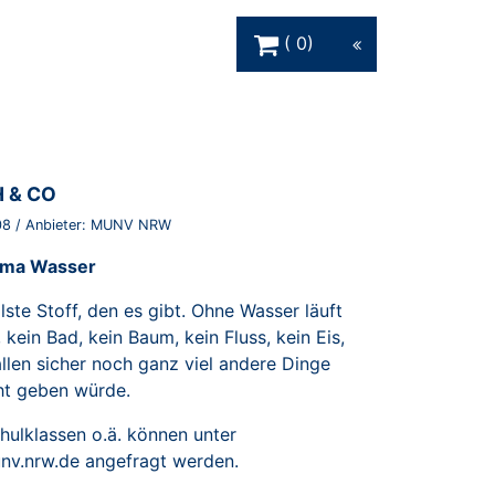
Warenkorb Schaltfläche
0
 & CO
08
/ Anbieter:
MUNV NRW
ema Wasser
llste Stoff, den es gibt. Ohne Wasser läuft
, kein Bad, kein Baum, kein Fluss, kein Eis,
allen sicher noch ganz viel andere Dinge
cht geben würde.
hulklassen o.ä. können unter
v.nrw.de angefragt werden.