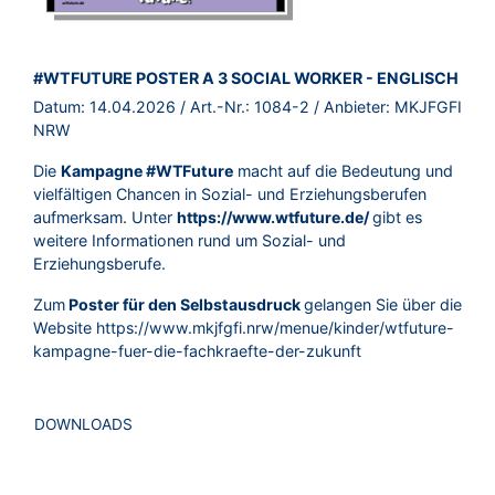
BROSCHÜRE:
#WTFUTURE POSTER A 3 SOCIAL WORKER - ENGLISCH
Datum:
14.04.2026
/ Art.-Nr.:
1084-2
/ Anbieter:
MKJFGFI
NRW
Die
Kampagne #WTFuture
macht auf die Bedeutung und
vielfältigen Chancen in Sozial- und Erziehungsberufen
aufmerksam. Unter
https://www.wtfuture.de/
gibt es
weitere Informationen rund um Sozial- und
Erziehungsberufe.
Zum
Poster für den Selbstausdruck
gelangen Sie über die
Website
https://www.mkjfgfi.nrw/menue/kinder/wtfuture-
kampagne-fuer-die-fachkraefte-der-zukunft
DOWNLOADS