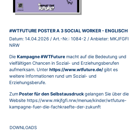
BROSCHÜRE:
#WTFUTURE POSTER A 3 SOCIAL WORKER - ENGLISCH
Datum:
14.04.2026
/ Art.-Nr.:
1084-2
/ Anbieter:
MKJFGFI
NRW
Die
Kampagne #WTFuture
macht auf die Bedeutung und
vielfältigen Chancen in Sozial- und Erziehungsberufen
aufmerksam. Unter
https://www.wtfuture.de/
gibt es
weitere Informationen rund um Sozial- und
Erziehungsberufe.
Zum
Poster für den Selbstausdruck
gelangen Sie über die
Website
https://www.mkjfgfi.nrw/menue/kinder/wtfuture-
kampagne-fuer-die-fachkraefte-der-zukunft
DOWNLOADS