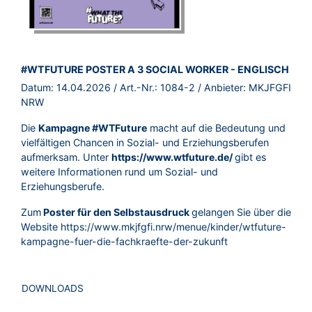
BROSCHÜRE:
#WTFUTURE POSTER A 3 SOCIAL WORKER - ENGLISCH
Datum:
14.04.2026
/ Art.-Nr.:
1084-2
/ Anbieter:
MKJFGFI
NRW
Die
Kampagne #WTFuture
macht auf die Bedeutung und
vielfältigen Chancen in Sozial- und Erziehungsberufen
aufmerksam. Unter
https://www.wtfuture.de/
gibt es
weitere Informationen rund um Sozial- und
Erziehungsberufe.
Zum
Poster für den Selbstausdruck
gelangen Sie über die
Website
https://www.mkjfgfi.nrw/menue/kinder/wtfuture-
kampagne-fuer-die-fachkraefte-der-zukunft
DOWNLOADS