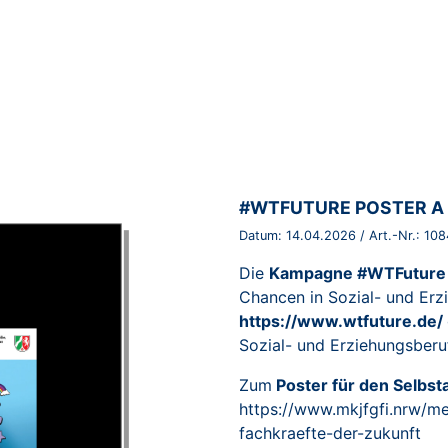
BROSCHÜRE:
#WTFUTURE POSTER A 
Datum:
14.04.2026
/ Art.-Nr.:
108
Die
Kampagne #WTFuture
Chancen in Sozial- und Er
https://www.wtfuture.de/
Sozial- und Erziehungsberu
Zum
Poster für den Selbs
https://www.mkjfgfi.nrw/m
fachkraefte-der-zukunft