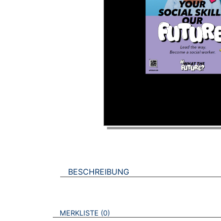
BESCHREIBUNG
VERWEISE AUF VERMERKTE- ODER ZULET
BROSCHÜREN
MERKLISTE
0