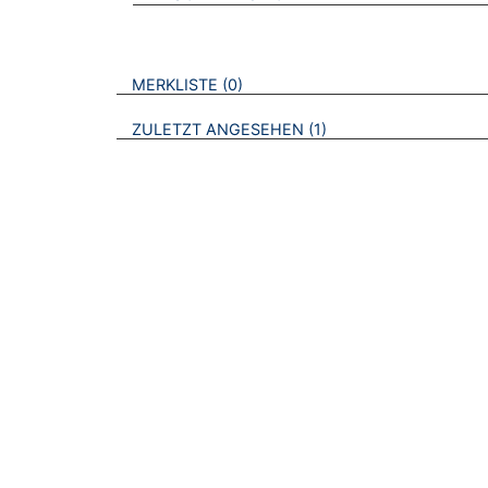
VERWEISE AUF VERMERKTE- ODER ZULET
BROSCHÜREN
MERKLISTE
0
BROSCHÜREN
ZULETZT ANGESEHEN
1