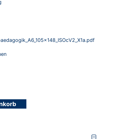
g
paedagogik_A6_105x148_ISOcV2_X1a.pdf
nen
enkorb