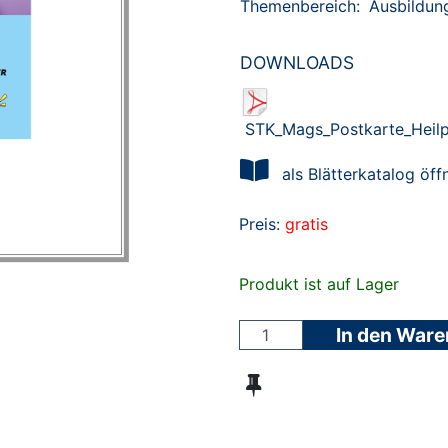
Themenbereich:
Ausbildun
DOWNLOADS
STK_Mags_Postkarte_Heil
als Blätterkatalog öff
Preis:
gratis
Produkt ist auf Lager
In den War