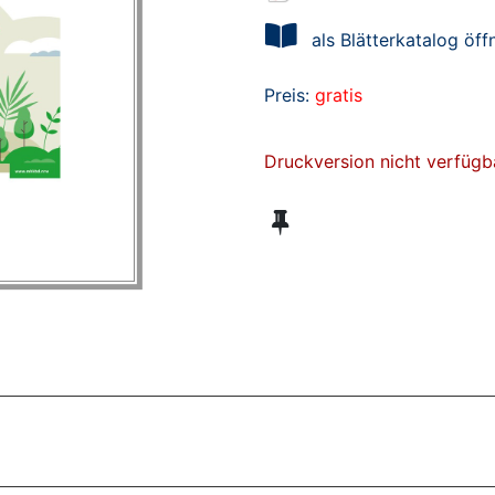
als Blätterkatalog öff
Preis:
gratis
Druckversion nicht verfügb
ZT ANGESEHENE BROSCHÜREN