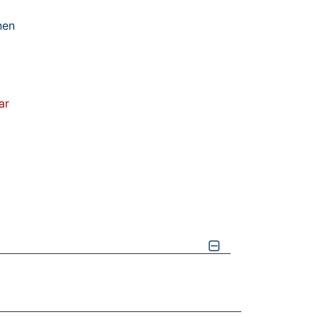
nen
ar