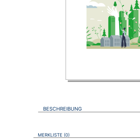
BESCHREIBUNG
VERWEISE AUF VERMERKTE- ODER ZULET
BROSCHÜREN
MERKLISTE
0