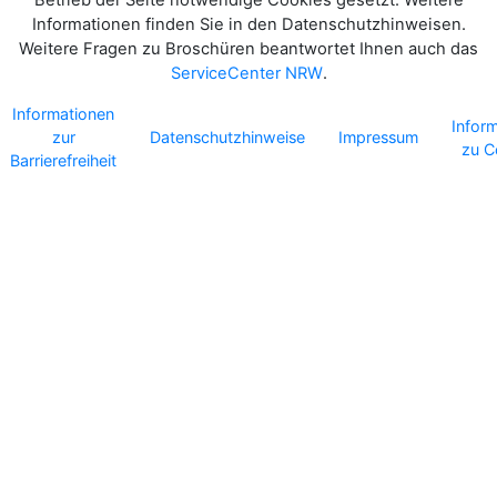
Betrieb der Seite notwendige Cookies gesetzt. Weitere
Informationen finden Sie in den Datenschutzhinweisen.
Weitere Fragen zu Broschüren beantwortet Ihnen auch das
ServiceCenter NRW
.
Informationen
Infor
zur
Datenschutzhinweise
Impressum
zu C
Barrierefreiheit