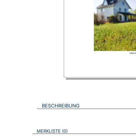
BESCHREIBUNG
VERWEISE AUF VERMERKTE- ODER ZULET
BROSCHÜREN
MERKLISTE
0