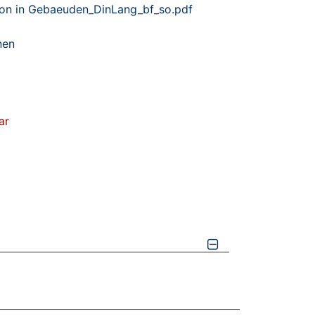
on in Gebaeuden_DinLang_bf_so.pdf
nen
ar