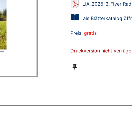
LIA_2025-3_Flyer Rad
als Blätterkatalog öff
Preis:
gratis
Druckversion nicht verfügb
ZT ANGESEHENE BROSCHÜREN