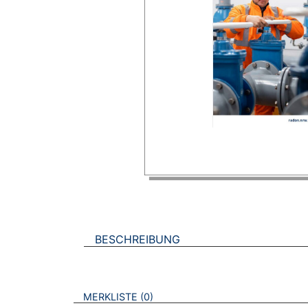
BESCHREIBUNG
VERWEISE AUF VERMERKTE- ODER ZULET
BROSCHÜREN
MERKLISTE
0