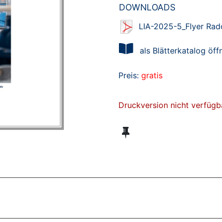
DOWNLOADS
LIA-2025-5_Flyer Rad
als Blätterkatalog öff
Preis:
gratis
Druckversion nicht verfügb
ZT ANGESEHENE BROSCHÜREN