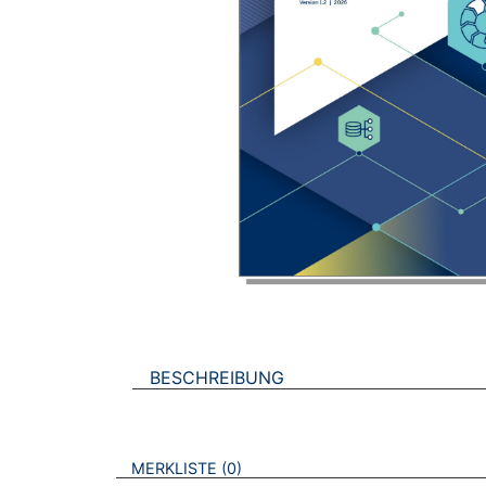
BESCHREIBUNG
VERWEISE AUF VERMERKTE- ODER ZULET
BROSCHÜREN
MERKLISTE
0