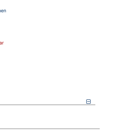
nen
ar