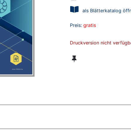
als Blätterkatalog öff
Preis:
gratis
Druckversion nicht verfügb
ZT ANGESEHENE BROSCHÜREN