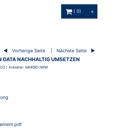
Warenkorb Schaltfläche
0
Vorherige Seite
Nächste Seite
N DATA NACHHALTIG UMSETZEN
503
/ Anbieter:
MHKBD NRW
erung
gement.pdf