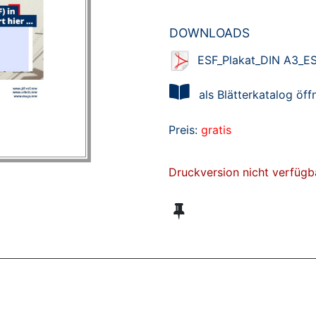
DOWNLOADS
ESF_Plakat_DIN A3_ES
als Blätterkatalog öff
Preis:
gratis
Druckversion nicht verfügb
ZT ANGESEHENE BROSCHÜREN