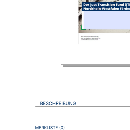
BESCHREIBUNG
VERWEISE AUF VERMERKTE- ODER ZULET
BROSCHÜREN
MERKLISTE
0