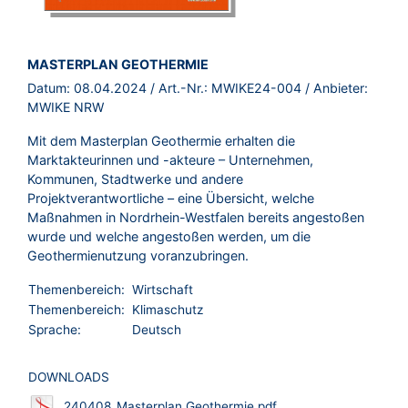
BROSCHÜRE:
MASTERPLAN GEOTHERMIE
Datum:
08.04.2024
/ Art.-Nr.:
MWIKE24-004
/ Anbieter:
MWIKE NRW
Mit dem Masterplan Geothermie erhalten die
Marktakteurinnen und -akteure – Unternehmen,
Kommunen, Stadtwerke und andere
Projektverantwortliche – eine Übersicht, welche
Maßnahmen in Nordrhein-Westfalen bereits angestoßen
wurde und welche angestoßen werden, um die
Geothermienutzung voranzubringen.
Themenbereich:
Wirtschaft
Themenbereich:
Klimaschutz
Sprache:
Deutsch
DOWNLOADS
240408_Masterplan Geothermie.pdf