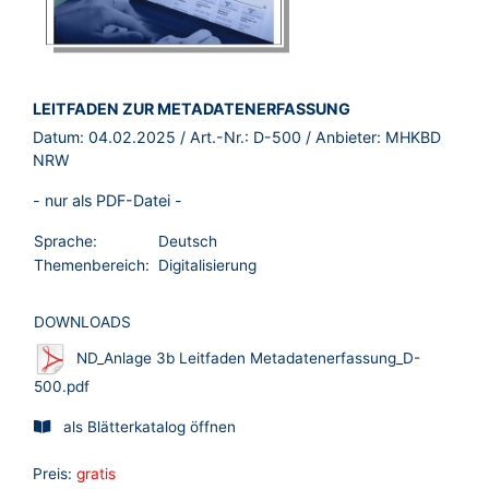
BROSCHÜRE:
LEITFADEN ZUR METADATENERFASSUNG
Datum:
04.02.2025
/ Art.-Nr.:
D-500
/ Anbieter:
MHKBD
NRW
- nur als PDF-Datei -
Sprache:
Deutsch
Themenbereich:
Digitalisierung
DOWNLOADS
ND_Anlage 3b Leitfaden Metadatenerfassung_D-
500.pdf
als Blätterkatalog öffnen
Preis:
gratis