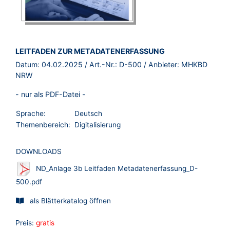
BROSCHÜRE:
LEITFADEN ZUR METADATENERFASSUNG
Datum:
04.02.2025
/ Art.-Nr.:
D-500
/ Anbieter:
MHKBD
NRW
- nur als PDF-Datei -
Sprache:
Deutsch
Themenbereich:
Digitalisierung
DOWNLOADS
ND_Anlage 3b Leitfaden Metadatenerfassung_D-
500.pdf
als Blätterkatalog öffnen
Preis:
gratis