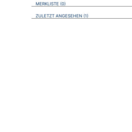
VERWEISE AUF VERMERKTE- ODER ZULET
BROSCHÜREN
MERKLISTE
0
BROSCHÜREN
ZULETZT ANGESEHEN
1