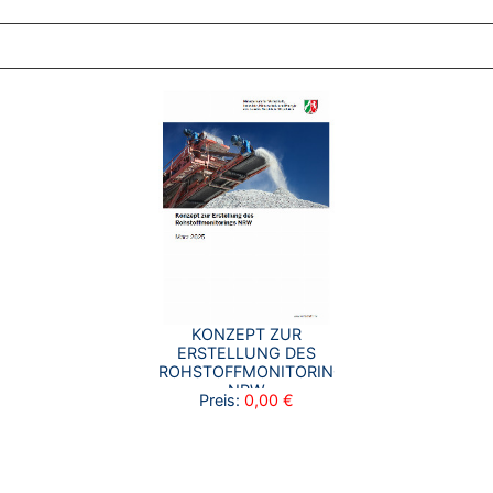
ZT ANGESEHENE BROSCHÜREN
KONZEPT ZUR
ERSTELLUNG DES
ROHSTOFFMONITORINGS
NRW
Preis:
0,00 €