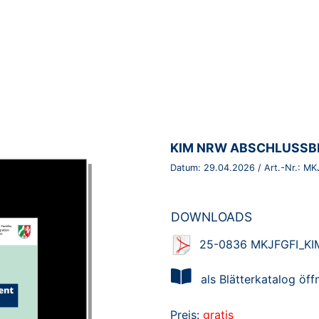
BROSCHÜRE:
KIM NRW ABSCHLUSSBE
Datum:
29.04.2026
/ Art.-Nr.:
MK
DOWNLOADS
25-0836 MKJFGFI_KIM
als Blätterkatalog öff
Preis:
gratis