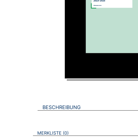
BESCHREIBUNG
VERWEISE AUF VERMERKTE- ODER ZULET
BROSCHÜREN
MERKLISTE
0