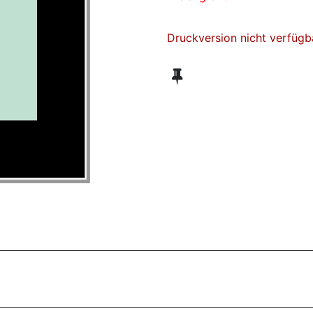
Druckversion nicht verfügb
ZT ANGESEHENE BROSCHÜREN