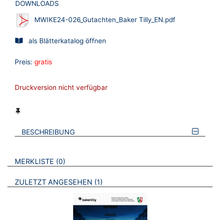
DOWNLOADS
MWIKE24-026_Gutachten_Baker Tilly_EN.pdf
als Blätterkatalog öffnen
Preis:
gratis
Druckversion nicht verfügbar
BESCHREIBUNG
VERWEISE AUF VERMERKTE- ODER ZULETZT ANGESEHENE
BROSCHÜREN
MERKLISTE
0
BROSCHÜREN
ZULETZT ANGESEHEN
1