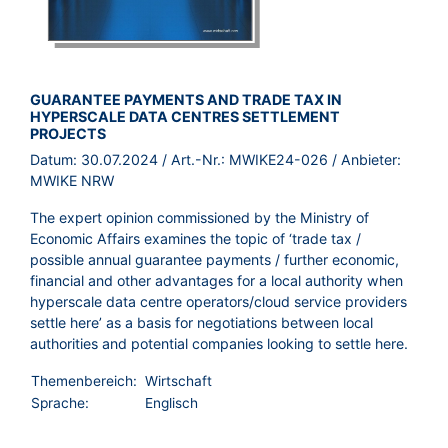
BROSCHÜRE:
GUARANTEE PAYMENTS AND TRADE TAX IN
HYPERSCALE DATA CENTRES SETTLEMENT
PROJECTS
Datum:
30.07.2024
/ Art.-Nr.:
MWIKE24-026
/ Anbieter:
MWIKE NRW
The expert opinion commissioned by the Ministry of
Economic Affairs examines the topic of ‘trade tax /
possible annual guarantee payments / further economic,
financial and other advantages for a local authority when
hyperscale data centre operators/cloud service providers
settle here’ as a basis for negotiations between local
authorities and potential companies looking to settle here.
Themenbereich:
Wirtschaft
Sprache:
Englisch