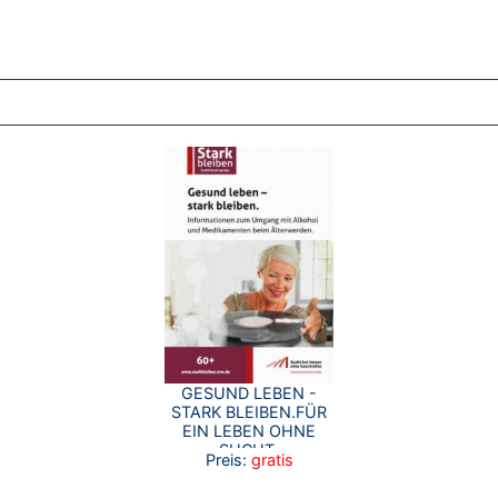
ZT ANGESEHENE BROSCHÜREN
GESUND LEBEN -
STARK BLEIBEN.FÜR
EIN LEBEN OHNE
SUCHT.
Preis:
gratis