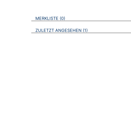
VERWEISE AUF VERMERKTE- ODER ZULET
BROSCHÜREN
MERKLISTE
0
BROSCHÜREN
ZULETZT ANGESEHEN
1