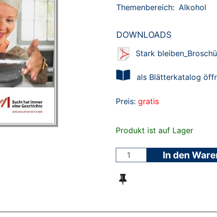
Themenbereich:
Alkohol
DOWNLOADS
Stark bleiben_Broschü
als Blätterkatalog öff
Preis:
gratis
Produkt ist auf Lager
In den War