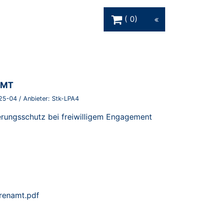
Warenkorb Schaltfläche
0
AMT
25-04
/ Anbieter:
Stk-LPA4
erungsschutz bei freiwilligem Engagement
hrenamt.pdf