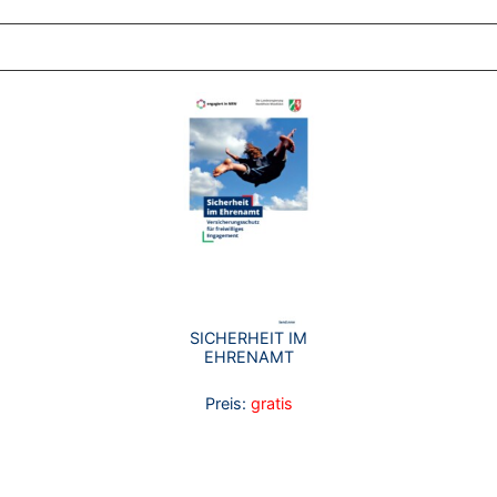
ZT ANGESEHENE BROSCHÜREN
SICHERHEIT IM
EHRENAMT
Preis:
gratis