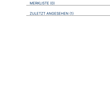
VERWEISE AUF VERMERKTE- ODER ZULET
BROSCHÜREN
MERKLISTE
0
BROSCHÜREN
ZULETZT ANGESEHEN
1