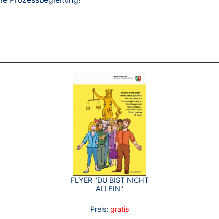
le Prozessbegleitung!
ZT ANGESEHENE BROSCHÜREN
FLYER "DU BIST NICHT
ALLEIN"
Preis:
gratis