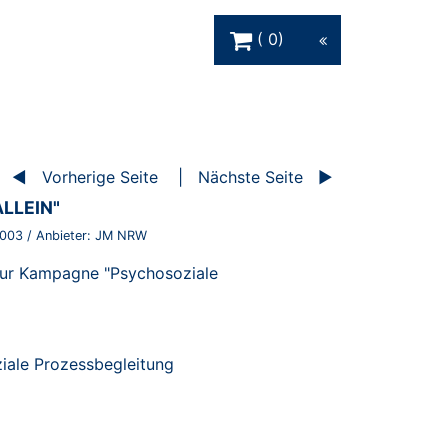
Warenkorb Schaltfläche
0
Vorherige Seite
Nächste Seite
ALLEIN"
003
/ Anbieter:
JM NRW
" zur Kampagne "Psychosoziale
iale Prozessbegleitung