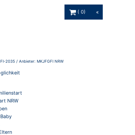
Warenkorb Schaltfläche
0
FI-2035
/ Anbieter:
MKJFGFI NRW
lichkeit
ilienstart
tart NRW
eben
 Baby
t
Eltern