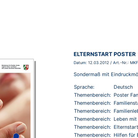
BROSCHÜRE:
ELTERNSTART POSTER
Datum:
12.03.2012
/ Art.-Nr.:
MKF
Sondermaß mit Eindruckmög
Sprache:
Deutsch
Themenbereich:
Poster Fam
Themenbereich:
Familiens
Themenbereich:
Familienl
Themenbereich:
Leben mit
Themenbereich:
Elternstar
Themenbereich:
Hilfen für 