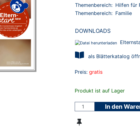
Themenbereich:
Hilfen für
Themenbereich:
Familie
DOWNLOADS
Elterns
als Blätterkatalog öff
Preis:
gratis
Produkt ist auf Lager
In den War