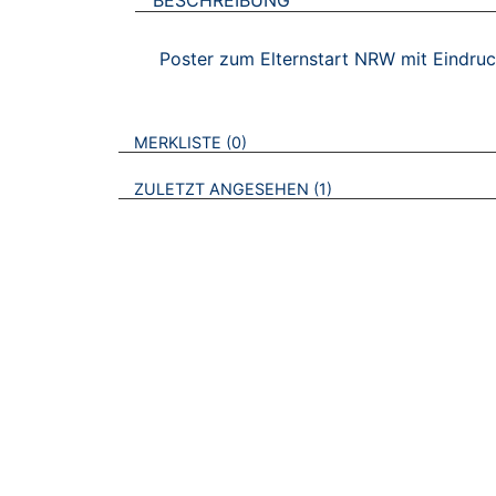
Poster zum Elternstart NRW mit Eindru
VERWEISE AUF VERMERKTE- ODER ZULET
BROSCHÜREN
MERKLISTE
0
BROSCHÜREN
ZULETZT ANGESEHEN
1