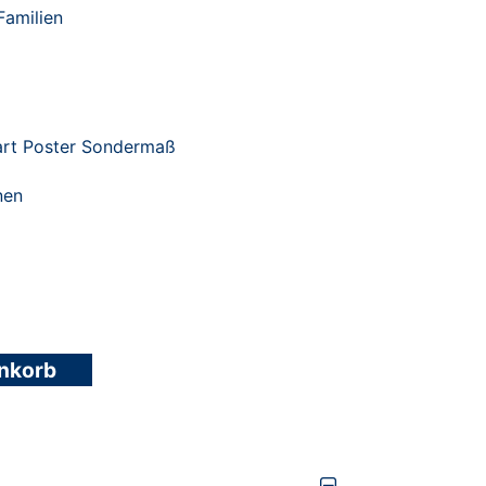
 Familien
tart Poster Sondermaß
nen
enkorb