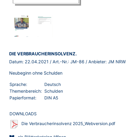
BROSCHÜRE:
DIE VERBRAUCHERINSOLVENZ.
Datum:
22.04.2021
/ Art.-Nr.:
JM-86
/ Anbieter:
JM NRW
Neubeginn ohne Schulden
Sprache:
Deutsch
Themenbereich:
Schulden
Papierformat:
DIN A5
DOWNLOADS
Die Verbraucherinsolvenz 2025_Webversion.pdf
als Blätterkatalog öffnen