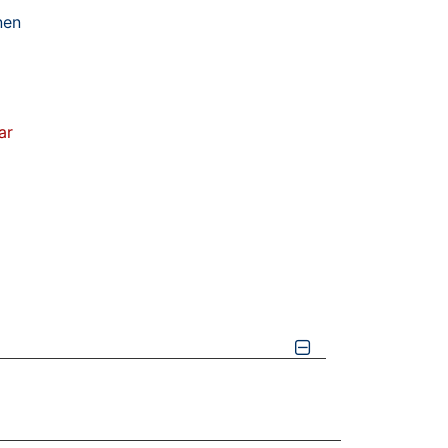
nen
ar