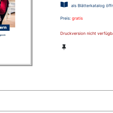
als Blätterkatalog öff
Preis:
gratis
Druckversion nicht verfügb
ZT ANGESEHENE BROSCHÜREN