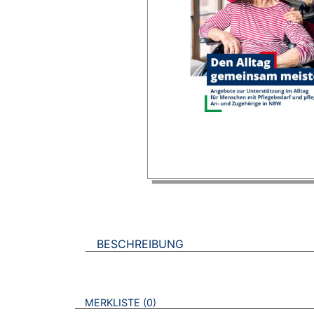
BESCHREIBUNG
VERWEISE AUF VERMERKTE- ODER ZULET
BROSCHÜREN
MERKLISTE
0