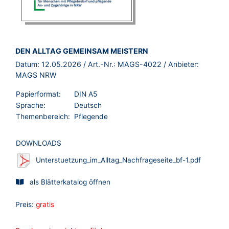
BROSCHÜRE:
DEN ALLTAG GEMEINSAM MEISTERN
Datum:
12.05.2026
/ Art.-Nr.:
MAGS-4022
/ Anbieter:
MAGS NRW
Papierformat:
DIN A5
Sprache:
Deutsch
Themenbereich:
Pflegende
DOWNLOADS
Unterstuetzung_im_Alltag_Nachfrageseite_bf-1.pdf
als Blätterkatalog öffnen
Preis:
gratis