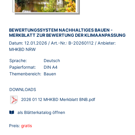
BROSCHÜRE:
BEWERTUNGSSYSTEM NACHHALTIGES BAUEN -
MERKBLATT ZUR BEWERTUNG DER KLIMAANPASSUNG
Datum:
12.01.2026
/ Art.-Nr.:
B-20260112
/ Anbieter:
MHKBD NRW
Sprache:
Deutsch
Papierformat:
DIN A4
Themenbereich:
Bauen
DOWNLOADS
2026 01 12 MHKBD Merkblatt BNB.pdf
als Blätterkatalog öffnen
Preis:
gratis