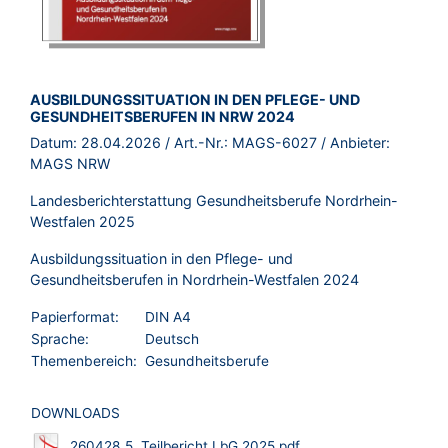
BROSCHÜRE:
AUSBILDUNGSSITUATION IN DEN PFLEGE- UND
GESUNDHEITSBERUFEN IN NRW 2024
Datum:
28.04.2026
/ Art.-Nr.:
MAGS-6027
/ Anbieter:
MAGS NRW
Landesberichterstattung Gesundheitsberufe Nordrhein-
Westfalen 2025
Ausbildungssituation in den Pflege- und
Gesundheitsberufen in Nordrhein-Westfalen 2024
Papierformat:
DIN A4
Sprache:
Deutsch
Themenbereich:
Gesundheitsberufe
DOWNLOADS
260428_5. Teilbericht LbG 2025.pdf