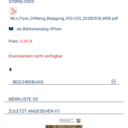
DOWNLOADS
MLV_Flyer_DINlang_Bejagung_105x210_20260519_WEB.pdf
als Blätterkatalog öffnen
Preis:
0,00 €
Druckversion nicht verfügbar
BESCHREIBUNG
VERWEISE AUF VERMERKTE- ODER ZULETZT ANGESEHENE
BROSCHÜREN
MERKLISTE
0
BROSCHÜREN
ZULETZT ANGESEHEN
1