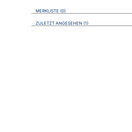
VERWEISE AUF VERMERKTE- ODER ZULET
BROSCHÜREN
MERKLISTE
0
BROSCHÜREN
ZULETZT ANGESEHEN
1