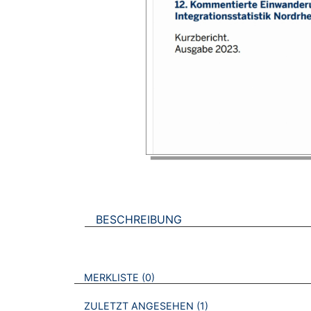
BESCHREIBUNG
VERWEISE AUF VERMERKTE- ODER ZULET
BROSCHÜREN
MERKLISTE
0
BROSCHÜREN
ZULETZT ANGESEHEN
1