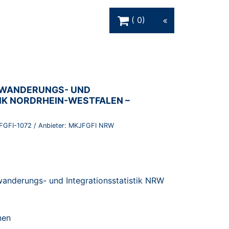
Warenkorb Schaltfläche
0
INWANDERUNGS- UND
IK NORDRHEIN-WESTFALEN –
FGFI-1072
/ Anbieter:
MKJFGFI NRW
wanderungs- und Integrationsstatistik NRW
nen