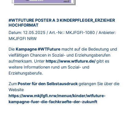
BROSCHÜRE:
#WTFUTURE POSTER A 3 KINDERPFLEGER_ERZIEHER
HOCHFORMAT
Datum:
12.05.2025
/ Art.-Nr.:
MKJFGFI-1080
/ Anbieter:
MKJFGFI NRW
Die
Kampagne #WTFuture
macht auf die Bedeutung und
vielfältigen Chancen in Sozial- und Erziehungsberufen
aufmerksam. Unter
https://www.wtfuture.de/
gibt es
weitere Informationen rund um Sozial- und
Erziehungsberufe.
Zum
Poster für den Selbstausdruck
gelangen Sie über die
Website
https://www.mkjfgfi.nrw/menue/kinder/wtfuture-
kampagne-fuer-die-fachkraefte-der-zukunft