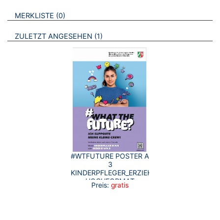
VERWEISE AUF VERMERKTE- ODER ZULETZT ANGESEHENE
BROSCHÜREN
MERKLISTE
0
BROSCHÜREN
ZULETZT ANGESEHEN
1
#WTFUTURE POSTER A
3
KINDERPFLEGER_ERZIEHER
HOCHFORMAT
Preis:
gratis